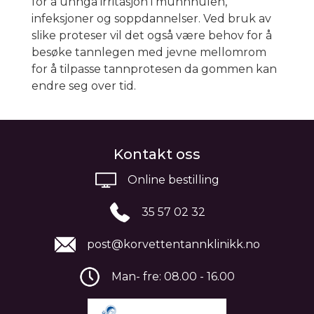
for å unngå irritasjon i munnhulen,
infeksjoner og soppdannelser. Ved bruk av
slike proteser vil det også være behov for å
besøke tannlegen med jevne mellomrom
for å tilpasse tannprotesen da gommen kan
endre seg over tid.
Kontakt oss
Online bestilling
35 57 02 32
post@korvettentannklinikk.no
Man- fre: 08.00 - 16.00