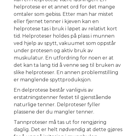
helprotese er et annet ord for det mange
omtaler som gebiss. Etter man har mistet
eller fjernet tenner i kjeven kan en
helprotese tas i bruk i løpet av relativt kort
tid. Helproteser holdes på plass i munnen
ved hjelp av spytt, vakuumet som oppstår
under protesen og aktiv bruk av
muskulatur. En utfordring for noen er at
det kan ta lang tid å venne seg til bruken av
slike helproteser. En annen problemstilling
er manglende spyttproduksjon.
En delprotese består vanligvis av
erstatningstenner festet til gjenstående
naturlige tenner. Delproteser fyller
plassene der du mangler tenner.
Tannproteser må tas ut for rengjøring
daglig. Det er helt nødvendig at dette gjøres